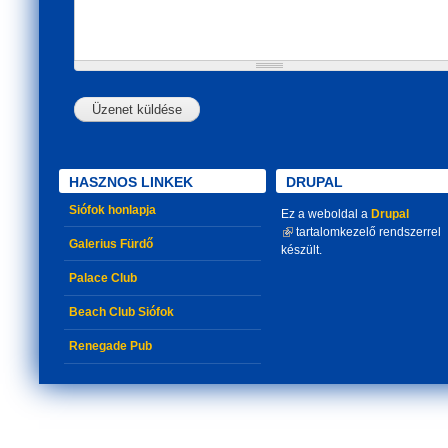
HASZNOS LINKEK
DRUPAL
Siófok honlapja
Ez a weboldal a
Drupal
(link is external)
tartalomkezelő rendszerrel
Galerius Fürdő
készült.
Palace Club
Beach Club Siófok
Renegade Pub